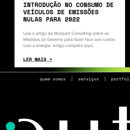
INTRODUÇÃO NO CONSUMO DE
VEÍCULOS DE EMISSÕES
NULAS PARA 2022
Leia o artigo da Monpart Consulting sobre as
Medidas do Governo para fazer face aos custos
com a energia. Artigo completo aqui.
LER MAIS >
quem somos
serviços
portfol