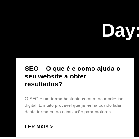
Day
SEO – O que é e como ajuda o
seu website a obter
resultados?
O SEO é um termo bastante comum no marketing
digital. É muito provável que já tenha ouvido falar
deste termo ou na otimização para motores
LER MAIS >