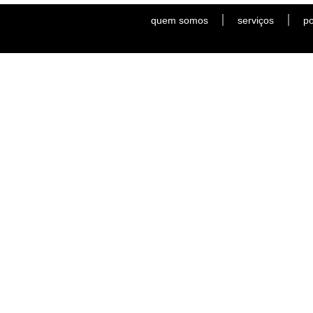
quem somos
serviços
po