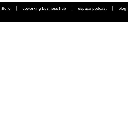
rtfolio
coworking business hub
espaço podcast
blog