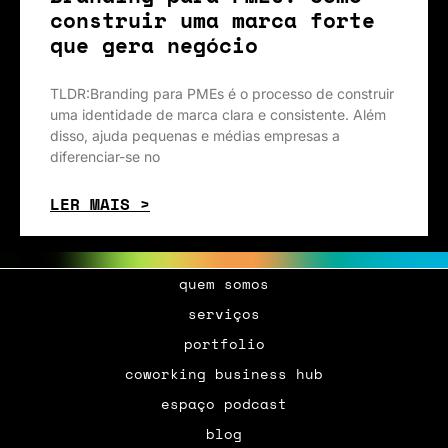
construir uma marca forte
que gera negócio
TLDR:Branding para PMEs é o processo de construir
uma identidade de marca clara e consistente. Além
disso, ajuda pequenas e médias empresas a
diferenciar-se no
LER MAIS >
quem somos
serviços
portfolio
coworking business hub
espaço podcast
blog