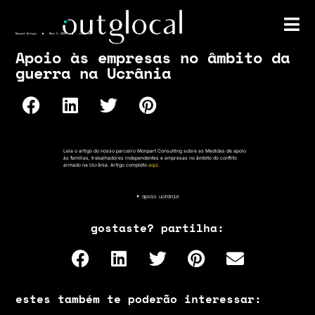
Monpart Artigos
Maio 2, 2022
outglocal
Apoio às empresas no âmbito da
guerra na Ucrânia
Leia o artigo do nosso parceiro Monpart Consulting sobre as Medidas de apoio
às famílias, trabalhadores independentes e empresas no âmbito do conflito
armado na Ucrânia. Artigo completo
aqui.
#
apoio ucrania
gostaste? partilha:
estes também te poderão interessar: