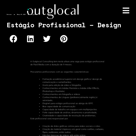
Notícias
Março 29, 2022
outglocal
Estágio Profissional – Design
A Outglocal Consulting tem nesta altura uma vaga para estágio profissional
de Paid Media com a duração de 9 meses.
Procuramos profissionais com as seguintes características:
Formação académica/superior em design gráfico/ design de
comunicação e semelhantes;
Gosto pela edição de vídeo e fotografia;
Conhecimentos em Adobe Première e Adobe After Effects,
Photoshop e Illustrator;
Conhecimentos em fotografia e vídeos
Conhecimentos de Línguas (preferencialmente inglês) é
valorizado;
Elegível para estágio profissional ao abrigo do IEFP;
Boa capacidade de comunicação
Capacidade de trabalho em equipa e em multiprojectos.
Forte capacidade de análise, dinamismo e proatividade;
Criatividade e capacidade de resolução de problemas;
Este profissional será responsável por:
Criação de Artes gráficas online para redes sociais e sites.
Criação de material impresso em geral como cartões, cartazes,
flyers, outdoores, entre outros
Edições básicas de vídeos, gifs entre ontros