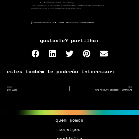
Auxiliar na criação de briefings
Caso preencha os requisitos acima referidos, não hesite em enviar-nos a
sua candidatura e portfólio de trabalhos efetuados.
[contact-form-7 id="14082" title="Contact form - recrutamento"]
gostaste? partilha:
estes também te poderão interessar:
ANTERIOR
PRÓXIMO
IRS 2022
Key Account Manager – Branding
quem somos
serviços
portfolio