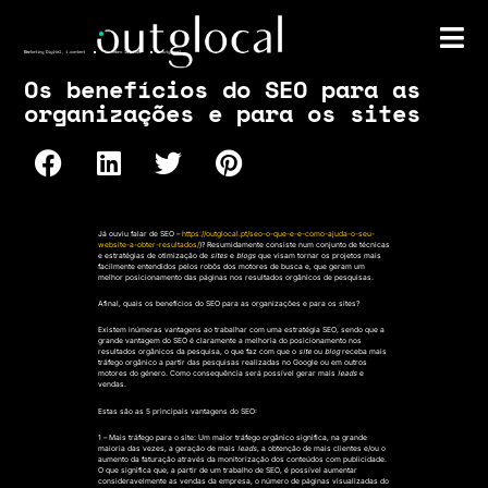
Marketing Digital
,
i.content
Novembro 14, 2022
outglocal
Os benefícios do SEO para as
organizações e para os sites
Já ouviu falar de SEO –
https://outglocal.pt/seo-o-que-e-e-como-ajuda-o-seu-
website-a-obter-resultados/
)? Resumidamente consiste num conjunto de técnicas
e estratégias de otimização de
sites
e
blogs
que visam tornar os projetos mais
facilmente entendidos pelos robôs dos motores de busca e, que geram um
melhor posicionamento das páginas nos resultados orgânicos de pesquisas.
Afinal, quais os benefícios do SEO para as organizações e para os sites?
Existem inúmeras vantagens ao trabalhar com uma estratégia SEO, sendo que a
grande vantagem do SEO é claramente a melhoria do posicionamento nos
resultados orgânicos da pesquisa, o que faz com que o
site
ou
blog
receba mais
tráfego orgânico a partir das pesquisas realizadas no Google ou em outros
motores do género. Como consequência será possível gerar mais
leads
e
vendas.
Estas são as 5 principais vantagens do SEO:
1 – Mais tráfego para o site:
Um maior tráfego orgânico significa, na grande
maioria das vezes, a geração de mais
leads
, a obtenção de mais clientes e/ou o
aumento da faturação através da monitorização dos conteúdos com publicidade.
O que significa que, a partir de um trabalho de SEO, é possível aumentar
consideravelmente as vendas da empresa, o número de páginas visualizadas do