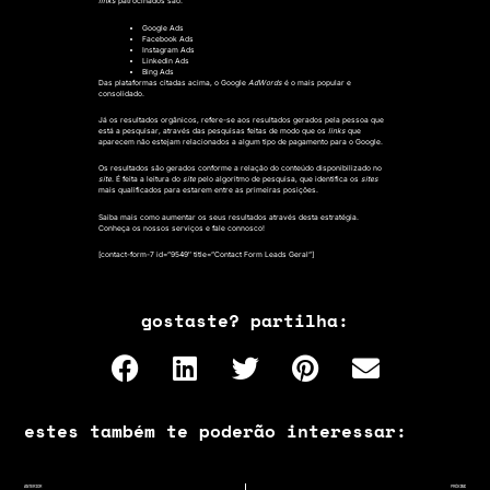
links
patrocinados são:
Google Ads
Facebook Ads
Instagram Ads
Linkedin Ads
Bing Ads
Das plataformas citadas acima, o Google
AdWords
é o mais popular e
consolidado.
Já os resultados orgânicos, refere-se aos resultados gerados pela pessoa que
está a pesquisar, através das pesquisas feitas de modo que os
links
que
aparecem não estejam relacionados a algum tipo de pagamento para o Google.
Os resultados são gerados conforme a relação do conteúdo disponibilizado no
site
. É feita a leitura do
site
pelo algoritmo de pesquisa, que identifica os
sites
mais qualificados para estarem entre as primeiras posições.
Saiba mais como aumentar os seus resultados através desta estratégia.
Conheça os nossos serviços e fale connosco!
[contact-form-7 id=”9549″ title=”Contact Form Leads Geral”]
gostaste? partilha:
estes também te poderão interessar:
ANTERIOR
PRÓXIMO