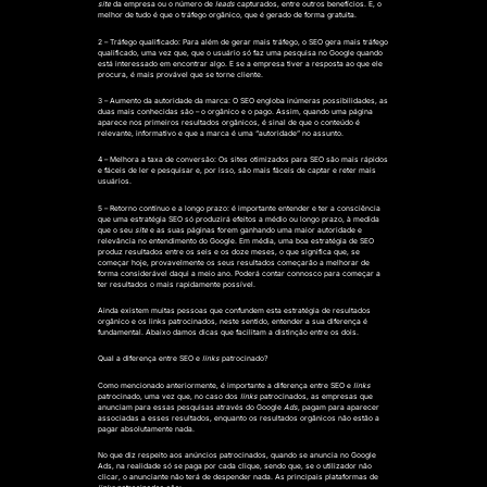
site
da empresa ou o número de
leads
capturados, entre outros benefícios. E, o
melhor de tudo é que o tráfego orgânico, que é gerado de forma gratuita.
2 – Tráfego qualificado:
Para além de gerar mais tráfego, o SEO gera mais tráfego
qualificado, uma vez que, que o usuário só faz uma pesquisa no Google quando
está interessado em encontrar algo. E se a empresa tiver a resposta ao que ele
procura, é mais provável que se torne cliente.
3 – Aumento da autoridade da marca:
O SEO engloba inúmeras possibilidades, as
duas mais conhecidas são – o orgânico e o pago. Assim, quando uma página
aparece nos primeiros resultados orgânicos, é sinal de que o conteúdo é
relevante, informativo e que a marca é uma “autoridade” no assunto.
4 – Melhora a taxa de conversão:
Os sites otimizados para SEO são mais rápidos
e fáceis de ler e pesquisar e, por isso, são mais fáceis de captar e reter mais
usuários.
5 – Retorno contínuo e a longo prazo:
é importante entender e ter a consciência
que uma estratégia SEO só produzirá efeitos a médio ou longo prazo, à medida
que o seu
site
e as suas páginas forem ganhando uma maior autoridade e
relevância no entendimento do Google. Em média,
uma boa estratégia de SEO
produz resultados entre os seis e os doze meses
, o que significa que, se
começar hoje, provavelmente os seus resultados começarão a melhorar de
forma considerável daqui a meio ano. Poderá contar connosco para começar a
ter resultados o mais rapidamente possível.
Ainda existem muitas pessoas que confundem esta estratégia de resultados
orgânico e os links patrocinados, neste sentido, entender a sua diferença é
fundamental. Abaixo damos dicas que facilitam a distinção entre os dois.
Qual a diferença entre SEO e
links
patrocinado?
Como mencionado anteriormente, é importante a diferença entre SEO e
links
patrocinado, uma vez que, no caso dos
links
patrocinados, as empresas que
anunciam para essas pesquisas através do Google
Ads
, pagam para aparecer
associadas a esses resultados, enquanto os resultados orgânicos não estão a
pagar absolutamente nada.
No que diz respeito aos anúncios patrocinados, quando se anuncia no Google
Ads, na realidade só se paga por cada clique, sendo que, se o utilizador não
clicar, o anunciante não terá de despender nada. As principais plataformas de