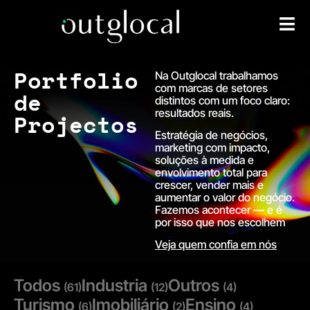
Portfolio
Na Outglocal trabalhamos
com marcas de setores
de
distintos com um foco claro:
resultados reais.
Projectos
Estratégia de negócios,
marketing com impacto,
soluções à medida e
envolvimento total para
crescer, vender mais e
aumentar o valor do negócio.
Fazemos acontecer — e é
por isso que nos escolhem
Veja quem confia em nós
Todos
Industria
Outros
(61)
(12)
(4)
Turismo
Imobiliário
Ensino
(6)
(2)
(4)