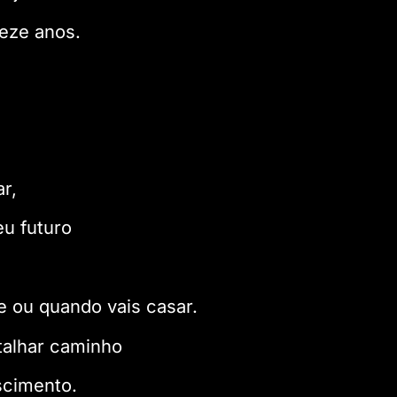
reze anos.
r,
eu futuro
e ou quando vais casar.
talhar caminho
scimento.