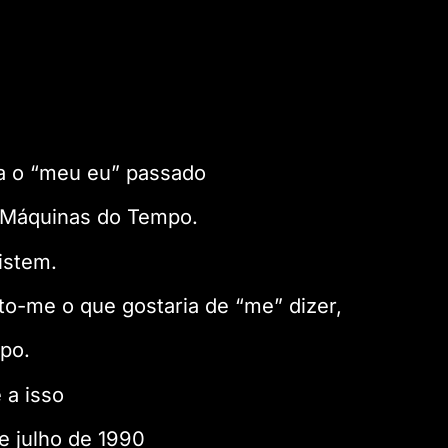
a o “meu eu” passado
r Máquinas do Tempo.
istem.
to-me o que gostaria de “me” dizer,
po.
 a isso
e julho de 1990