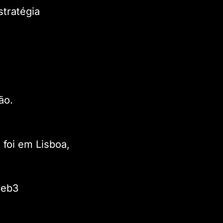
tratégia
ão.
foi em Lisboa,
web3