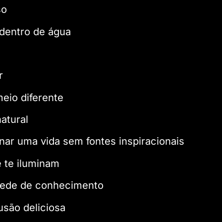
so
 dentro de água
r
eio diferente
atural
nar uma vida sem fontes inspiracionais
e te iluminam
 sede de conhecimento
são deliciosa