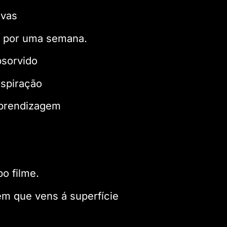
avas
 por uma semana.
sorvido
spiração
prendizagem
o filme.
m que vens á superfície