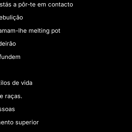
stás a pôr-te em contacto
bulição
amam-lhe melting pot
deirão
 fundem
ilos de vida
 e raças.
ssoas
nto superior