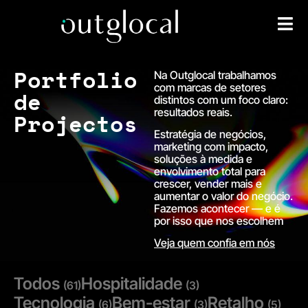
Portfolio
Na Outglocal trabalhamos
com marcas de setores
de
distintos com um foco claro:
resultados reais.
Projectos
Estratégia de negócios,
marketing com impacto,
soluções à medida e
envolvimento total para
crescer, vender mais e
aumentar o valor do negócio.
Fazemos acontecer — e é
por isso que nos escolhem
Veja quem confia em nós
Todos
Hospitalidade
(61)
(3)
Tecnologia
Bem-estar
Retalho
(6)
(3)
(5)