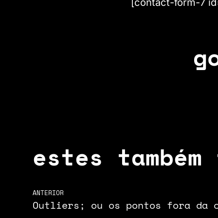
[contact-form-7 i
g
estes também 
ANTERIOR
Outliers; ou os pontos fora da 