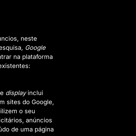
úncios, neste
esquisa
, Google
rar na plataforma
existentes:
de
display
inclui
em sites do Google,
bilizem o seu
icitários, anúncios
údo de uma página