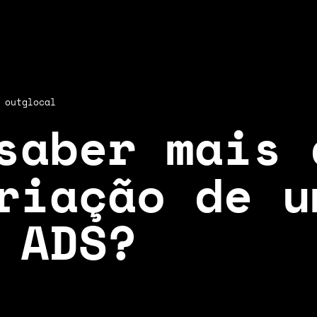
outglocal
saber mais 
riação de u
 ADS?