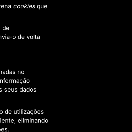
zena
cookies
que
a de
via-o de volta
nadas no
informação
os seus dados
o de utilizações
iente, eliminando
ões.