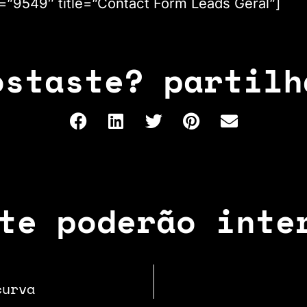
d=”9549″ title=”Contact Form Leads Geral”]
ostaste? partilh
te poderão inte
curva