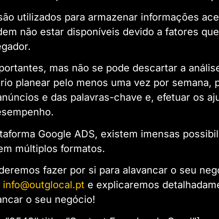
são utilizados para armazenar informações ace
em não estar disponíveis devido a fatores que
egador.
portantes, mas não se pode descartar a análi
ário planear pelo menos uma vez por semana, p
úncios e das palavras-chave e, efetuar os aj
desempenho.
ataforma Google ADS, existem imensas possibil
em múltiplos formatos.
eremos fazer por si para alavancar o seu neg
o
info@outglocal.pt
e explicaremos detalhadam
ncar o seu negócio!