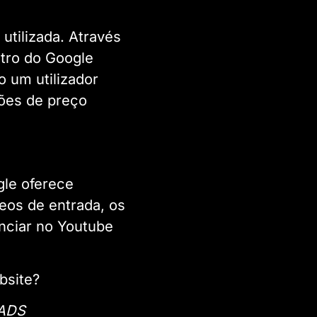
tilizada. Através
ntro do Google
 um utilizador
ões de preço
gle oferece
eos de entrada, os
unciar no Youtube
bsite?
 ADS