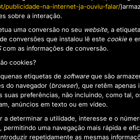
pt/publicidade-na-internet-ja-ouviu-falar/
)arma
s sobre a interação.
etua uma conversão no seu
website
, a etiquet
e conversões que instalou lê este
cookie
e en
S
com as informações de conversão.
são cookies?
equenas etiquetas de
software
que são armaze
s do navegador (
browser
), que retêm apenas 
 suas preferências, não incluindo, como tal, 
jam, anúncios em texto ou em vídeo.
 a determinar a utilidade, interesse e o númer
, permitindo uma navegação mais rápida e efic
introduzir repetidamente as mesmas informaç