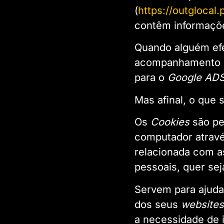
(
https://outglocal.
contêm informaçõe
Quando alguém ef
acompanhamento d
para o
Google AD
Mas afinal, o que 
Os
Cookies
são p
computador atravé
relacionada com as
pessoais, quer se
Servem para ajudar
dos seus
websites
a necessidade de 