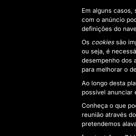
Em alguns casos, 
com o anúncio pod
definições do nav
Os
cookies
são im
ou seja, é necess
desempenho dos an
para melhorar o 
Ao longo desta pl
possível anunciar 
Conheça o que pod
reunião através d
pretendemos alava