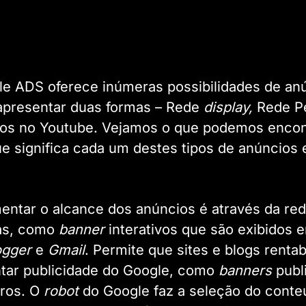
le ADS oferece inúmeras possibilidades de an
presentar duas formas – Rede
display,
Rede P
os no Youtube. Vejamos o que podemos encont
e significa cada um destes tipos de anúncios 
ntar o alcance dos anúncios é através da re
as, como
banner
interativos que são exibidos 
ogger
e
Gmail
. Permite que sites e blogs renta
ntar publicidade do Google, como
banners
publ
tros. O
robot
do Google faz a seleção do conte