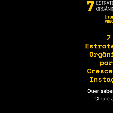
7
Estrat
Orgân
par
Cresce
Insta
Quer sabe
Clique 