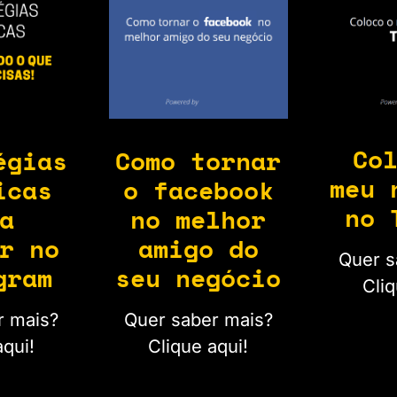
Co
Como tornar
égias
meu 
o facebook
icas
no 
no melhor
a
amigo do
r no
Quer s
seu negócio
gram
Cliq
Quer saber mais?
r mais?
Clique aqui!
aqui!