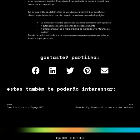
estar no mercado também. Estar atento à necessidade de mudar é crucial para
que a sua voz seja eficaz.
Em termos práticos, definir o tom de voz da marca permitirá ter benefícios
claros, especialmente no que diz respeito na vertente do marketing digital:
Os conteúdos criados serão
cada vez mais alinhados
com o público
A
autoridade
e
reconhecimento
do mercado aumenta
A empresa tornar-se-á mais
próxima do mercado alvo
, “falando ao
ouvido”
Depois de definir o tom de voz da marca o próximo passo passará por criar as
brand
e
buyer
personas.
gostaste? partilha:
estes também te poderão interessar:
ANTERIOR
PRÓXIMO
Como trabalhar o off-page SEO
Remarketing Sequencial: o que é e como aplicar
quem somos