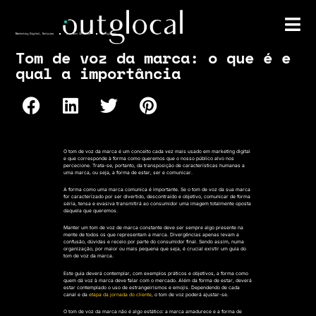
Marketing Digital
,
Notícias
Dezembro 19, 2022
outglocal
Tom de voz da marca: o que é e
qual a importância
O tom de voz da marca é um conceito cada vez mais usado em marketing digital
e que corresponde à
forma como queremos que o nosso público alvo nos
percecione
. Trata-se, portanto, da transposição de características humanas a
uma marca, ou seja, a
forma de estar
,
ser
e
comunicar
.
A forma como uma marca comunica é importante. Se o tom de voz da sua marca
for caracterizado por ser divertido, descontraído e objetivo, comunicar de forma
séria, tensa e evasiva transmitirá ao consumidor uma imagem totalmente oposta
daquela que queremos.
Manter um
tom de voz de marca constante deve ser sempre algo presente
na
mente de todos os que representam a marca. Divergências apenas levam a
confusão, dúvidas e receio por parte do consumidor final. Sendo assim, numa
organização, por maior ou mais pequena que seja, é crucial existir um
guia do
tom de voz da marca
.
Este guia deverá contemplar, com exemplos práticos e objetivos, a
forma como
quem dá voz à marca deve falar com o mercado
. Além da forma de estar, deverá
estar contemplado o uso de
estrangeirismos
e
emojis
. Dependendo de cada
canal e da
etapa da jornada do cliente
, o tom de voz poderá ajustar-se.
O tom de voz da marca não é algo estático
: a marca amadurece e a forma de