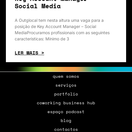
Social Media
A Outglocal tem nesta altura uma vaga para a
posição de Key Account Manager – Social
MediaProcuramos profissionais com as seguintes
características: Mínimo de 3
LER MAIS >
quem somos
serviços
portfolio
coworking business hub
espaço podcast
blog
contactos