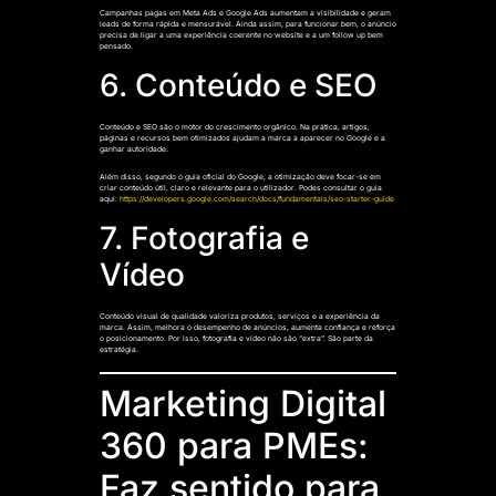
Campanhas pagas em Meta Ads e Google Ads aumentam a visibilidade e geram
leads de forma rápida e mensurável. Ainda assim, para funcionar bem, o anúncio
precisa de ligar a uma experiência coerente no website e a um follow up bem
pensado.
6. Conteúdo e SEO
Conteúdo e SEO são o motor do crescimento orgânico. Na prática, artigos,
páginas e recursos bem otimizados ajudam a marca a aparecer no Google e a
ganhar autoridade.
Além disso, segundo o guia oficial do Google, a otimização deve focar-se em
criar conteúdo útil, claro e relevante para o utilizador. Podes consultar o guia
aqui:
https://developers.google.com/search/docs/fundamentals/seo-starter-guide
7. Fotografia e
Vídeo
Conteúdo visual de qualidade valoriza produtos, serviços e a experiência da
marca. Assim, melhora o desempenho de anúncios, aumenta confiança e reforça
o posicionamento. Por isso, fotografia e vídeo não são “extra”. São parte da
estratégia.
Marketing Digital
360 para PMEs:
Faz sentido para