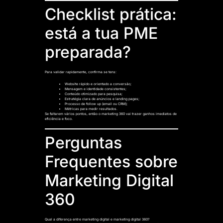
Checklist prática:
está a tua PME
preparada?
Para validar rapidamente, confirma se tens:
Website rápido e orientado a conversão;
Mensagem e identidade consistentes;
Conteúdo otimizado para pesquisa;
Estratégia clara de anúncios e landing pages;
Processo de follow up (email ou CRM);
Métricas para medir resultados.
Se faltarem vários pontos, então o marketing 360 vai trazer ganhos imediatos de
eficiência e foco.
Perguntas
Frequentes sobre
Marketing Digital
360
Qual a diferença entre marketing digital e marketing digital 360?