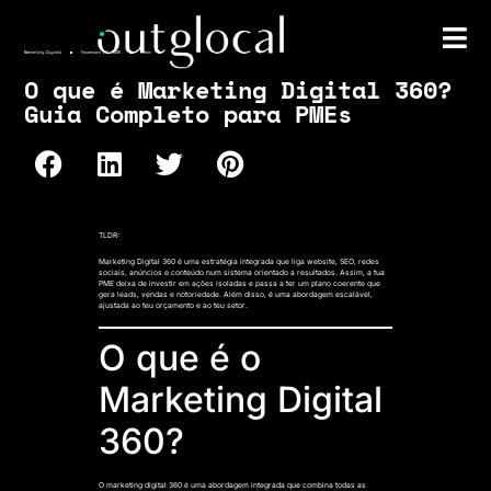
Marketing Digital
Fevereiro 26, 2026
admin
O que é Marketing Digital 360?
Guia Completo para PMEs
TLDR:
Marketing Digital 360 é uma estratégia integrada que liga website, SEO, redes
sociais, anúncios e conteúdo num sistema orientado a resultados. Assim, a tua
PME deixa de investir em ações isoladas e passa a ter um plano coerente que
gera leads, vendas e notoriedade. Além disso, é uma abordagem escalável,
ajustada ao teu orçamento e ao teu setor.
O que é o
Marketing Digital
360?
O marketing digital 360 é uma abordagem integrada que combina todas as