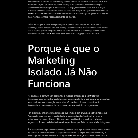
ferramentas e canais do marketing online, desde as redes sociais ao SEO, aos
anúncios pagos, ao website, ao branding e ao conteúdo, numa estratégia
coerente e orientada para resultados. Ou seja, em vez de contratar serviços
isolados que não comunicam entre si, uma estratégia 360 garante que todos os
pontos de contacto com o cliente trabalham em conjunto para gerar mais leads,
mais vendas e mais reconhecimento de marca.
Além disso, para uma PME portuguesa, adotar uma visão 360 pode ser a
diferença entre investir em marketing sem resultados visíveis e ter um sistema
que trabalha para o negócio todos os dias. Por isso, a diferença não está em
“fazer mais”, mas em fazer tudo com coerência e ligação entre canais.
Porque é que o
Marketing
Isolado Já Não
Funciona
No entanto, é comum ver pequenas e médias empresas a contratar um
freelancer para as redes sociais, outro para o website e outro para os anúncios,
sem qualquer coordenação entre eles. O resultado é uma comunicação
fragmentada, mensagens inconsistentes e desperdício de orçamento.
Por exemplo, imagine uma empresa que investe em anúncios patrocinados no
Facebook, mas tem um website lento e desatualizado. À primeira vista, o
anúncio pode gerar cliques. Ainda assim, o utilizador abandona o site em
segundos. Assim, o dinheiro investido perde-se por falta de uma visão integrada.
É precisamente aqui que o marketing 360 resolve o problema. Deste modo, todas
as peças, o criativo visual, o copy dos anúncios, a experiência no website, a
presença nas redes sociais e o seguimento por email, funcionam como um só