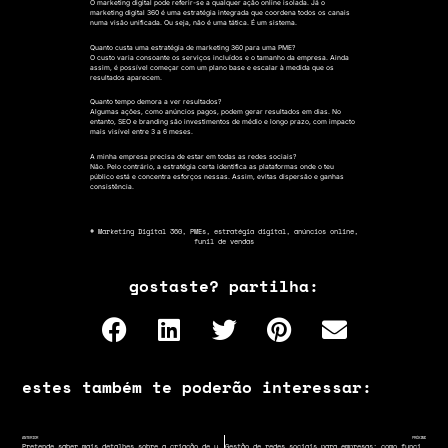
O marketing digital pode referir-se a qualquer ação online isolada. Já o
marketing digital 360 é uma estratégia integrada que coordena todos os canais
numa visão unificada. Ou seja, não é uma tática. É um sistema.
Quanto custa uma estratégia de marketing 360 para uma PME?
O custo varia consoante os serviços incluídos e o tamanho da empresa. Ainda
assim, é possível começar com um plano base e escalar à medida que os
resultados aparecem.
Quanto tempo demora a ver resultados?
Algumas ações, como anúncios pagos, podem gerar resultados em dias. No
entanto, SEO e branding são investimentos de médio e longo prazo, com impacto
mais visível entre 3 a 6 meses.
A minha empresa precisa de estar em todas as redes sociais?
Não. Pelo contrário, a estratégia certa identifica as plataformas onde o teu
público está e concentra esforços nessas. Assim, evitas dispersão e ganhas
consistência.
#
Marketing Digital 360
,
PMEs
,
estratégia digital
,
anúncios online
,
funil de vendas
gostaste? partilha:
estes também te poderão interessar:
ANTERIOR
PRÓXIMO
Pretende saber mais detalhes sobre a criação de um anúncio no Google ADS?
Gestão de redes sociais para empresas: como funciona e quanto custa em Portugal