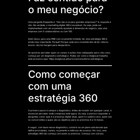
o meu negócio?
Uma pergunta frequente é: “Isto não é só para grandes empresas?” A resposta é
não. Na verdade, o marketing digital 360 é escalável. Ou seja, pode ser
implementado com um orçamento ajustado à dimensão do negócio, seja uma
empresa com 5 colaboradores ou com 100.
Além disso, para uma PME com orçamento limitado, ter uma estratégia 360 é
ainda mais importante. Porquê? Porque cada euro investido tem de ter retorno.
Assim, não há margem para desperdício.
Se quiseres perceber quais os canais e ações mais adequados para o teu caso,
começa por um diagnóstico estratégico. Podes ver como a Outglocal trabalha
este processo aqui: https://outglocal.pt/servicos/consultoria-estrategica/
Como começar
com uma
estratégia 360
O primeiro passo é sempre o diagnóstico. Antes de investir em qualquer canal, é
essencial perceber onde a empresa está agora. Ou seja, é preciso responder a
perguntas como: qual é a presença digital atual, quem é o público alvo, quem são
os concorrentes e quais são os objetivos para os próximos 6 a 12 meses.
A seguir, com base nesse diagnóstico, constrói-se um plano estruturado que
define prioridades, canais, orçamento e métricas de sucesso. Por isso, uma
estratégia 360 não começa com posts ou anúncios. Começa com clareza.