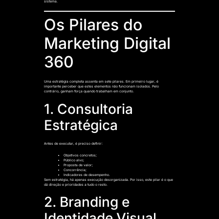
sistema.
Os Pilares do
Marketing Digital
360
Uma estratégia completa assenta em sete pilares. Em primeiro lugar, é
importante perceber que estes elementos não funcionam isolados. Pelo
contrário, ganham força quando trabalham em conjunto.
1. Consultoria
Estratégica
Antes de executar, é preciso definir:
Objetivos concretos;
Público alvo;
Proposta de valor;
Concorrência;
Indicadores de desempenho.
Sem estratégia, há apenas execução desorganizada. Por isso, este pilar é o que
dá direção e prioridades a tudo o resto.
2. Branding e
Identidade Visual