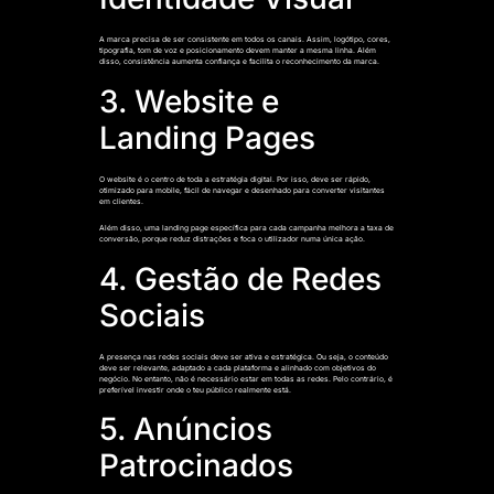
A marca precisa de ser consistente em todos os canais. Assim, logótipo, cores,
tipografia, tom de voz e posicionamento devem manter a mesma linha. Além
disso, consistência aumenta confiança e facilita o reconhecimento da marca.
3. Website e
Landing Pages
O website é o centro de toda a estratégia digital. Por isso, deve ser rápido,
otimizado para mobile, fácil de navegar e desenhado para converter visitantes
em clientes.
Além disso, uma landing page específica para cada campanha melhora a taxa de
conversão, porque reduz distrações e foca o utilizador numa única ação.
4. Gestão de Redes
Sociais
A presença nas redes sociais deve ser ativa e estratégica. Ou seja, o conteúdo
deve ser relevante, adaptado a cada plataforma e alinhado com objetivos do
negócio. No entanto, não é necessário estar em todas as redes. Pelo contrário, é
preferível investir onde o teu público realmente está.
5. Anúncios
Patrocinados