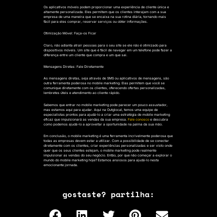
Os aplicativos móveis podem proporcionar uma experiência de cliente única e
altamente personalizada. Eles permitem que os clientes interajam com a sua
empresa de uma maneira que se encaixa na sua rotina diária, tornando mais
fácil para eles comprar, reservar serviços ou obter informações.
Otimização Móvel: Faça-os Ficar
Claro, não adianta atrair pessoas para o seu site se ele não é otimizado para
dispositivos móveis. Um site que é fácil de navegar em um telefone pode fazer a
diferença entre um cliente que compra e um que sai.
Mensagens Diretas: Fale Diretamente
As mensagens diretas, seja através de SMS ou aplicativos de mensagens, são
outra ferramenta poderosa no mobile marketing. Elas permitem que você se
comunique diretamente com os clientes, oferecendo ofertas personalizadas,
lembretes úteis e atendimento ao cliente rápido.
Sabemos que entrar no mobile marketing pode parecer um pouco assustador,
mas estamos aqui para ajudar. Aqui na Outglocal, temos uma equipe de
especialistas prontos para ajudá-lo a criar uma estratégia de mobile marketing
eficaz que impulsionará as vendas da sua empresa.
Fale conosco
e descubra
como podemos ajudá-lo a aproveitar a oportunidade na palma da sua mão.
Em conclusão, o mobile marketing é uma ferramenta incrivelmente poderosa que
todas as empresas devem estar a utilizar. Com a possibilidade de se conectar
diretamente com os clientes, criar experiências personalizadas e ser visto onde
quer que os seus clientes estejam, o mobile marketing pode realmente
impulsionar as vendas do seu negócio. Então, por que não começar a explorar o
mundo do mobile marketing hoje? Estamos ansiosos para ajudá-lo nesta
emocionante jornada.
gostaste? partilha: