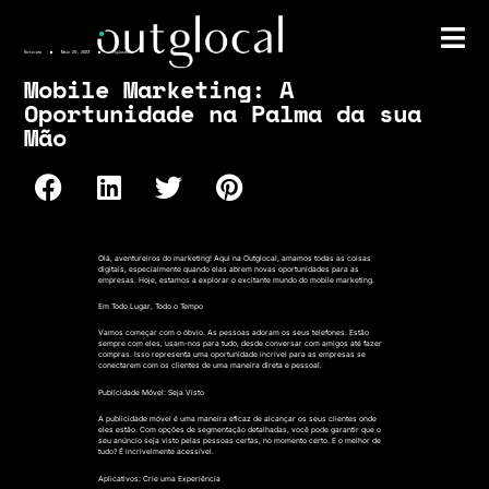
Notícias
Maio 29, 2023
outglocal
Mobile Marketing: A
Oportunidade na Palma da sua
Mão
Olá, aventureiros do marketing! Aqui na Outglocal, amamos todas as coisas
digitais, especialmente quando elas abrem novas oportunidades para as
empresas. Hoje, estamos a explorar o excitante mundo do mobile marketing.
Em Todo Lugar, Todo o Tempo
Vamos começar com o óbvio. As pessoas adoram os seus telefones. Estão
sempre com eles, usam-nos para tudo, desde conversar com amigos até fazer
compras. Isso representa uma oportunidade incrível para as empresas se
conectarem com os clientes de uma maneira direta e pessoal.
Publicidade Móvel: Seja Visto
A publicidade móvel é uma maneira eficaz de alcançar os seus clientes onde
eles estão. Com opções de segmentação detalhadas, você pode garantir que o
seu anúncio seja visto pelas pessoas certas, no momento certo. E o melhor de
tudo? É incrivelmente acessível.
Aplicativos: Crie uma Experiência