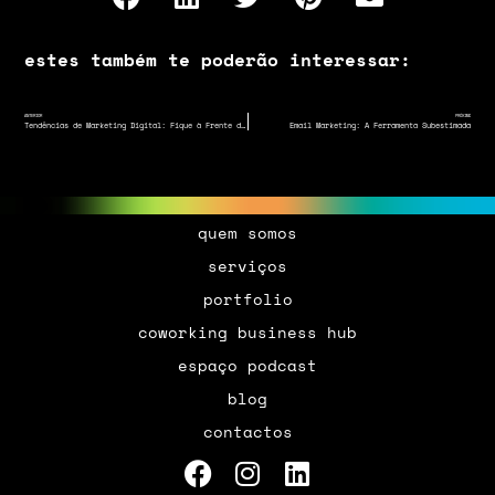
estes também te poderão interessar:
ANTERIOR
PRÓXIMO
Tendências de Marketing Digital: Fique à Frente do Jogo
Email Marketing: A Ferramenta Subestimada
quem somos
serviços
portfolio
coworking business hub
espaço podcast
blog
contactos