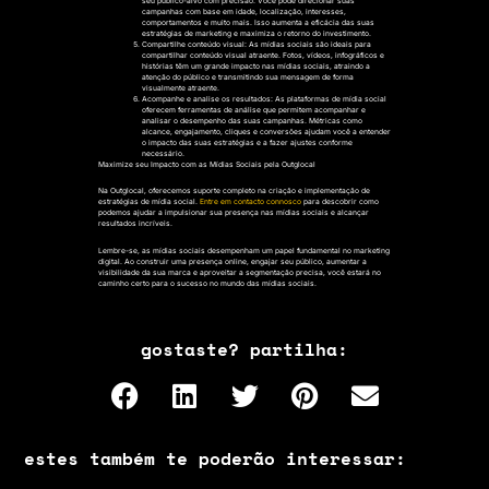
seu público-alvo com precisão. Você pode direcionar suas
campanhas com base em idade, localização, interesses,
comportamentos e muito mais. Isso aumenta a eficácia das suas
estratégias de marketing e maximiza o retorno do investimento.
Compartilhe conteúdo visual: As mídias sociais são ideais para
compartilhar conteúdo visual atraente. Fotos, vídeos, infográficos e
histórias têm um grande impacto nas mídias sociais, atraindo a
atenção do público e transmitindo sua mensagem de forma
visualmente atraente.
Acompanhe e analise os resultados: As plataformas de mídia social
oferecem ferramentas de análise que permitem acompanhar e
analisar o desempenho das suas campanhas. Métricas como
alcance, engajamento, cliques e conversões ajudam você a entender
o impacto das suas estratégias e a fazer ajustes conforme
necessário.
Maximize seu Impacto com as Mídias Sociais pela Outglocal
Na Outglocal, oferecemos suporte completo na criação e implementação de
estratégias de mídia social.
Entre em contacto connosco
para descobrir como
podemos ajudar a impulsionar sua presença nas mídias sociais e alcançar
resultados incríveis.
Lembre-se, as mídias sociais desempenham um papel fundamental no marketing
digital. Ao construir uma presença online, engajar seu público, aumentar a
visibilidade da sua marca e aproveitar a segmentação precisa, você estará no
caminho certo para o sucesso no mundo das mídias sociais.
gostaste? partilha:
estes também te poderão interessar: