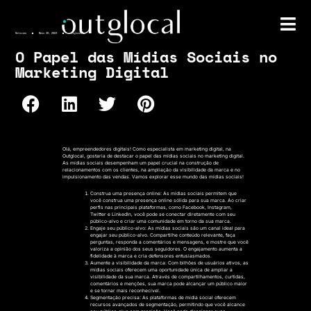
Notícias
Maio 30, 2023
outglocal
O Papel das Mídias Sociais no
Marketing Digital
Olá, empreendedores digitais! Como especialista em marketing digital, na
Outglocal, gostaria de destacar o papel das mídias sociais no marketing digital.
As mídias sociais desempenham um papel crucial na construção de
relacionamentos com os clientes, na ampliação da visibilidade da marca e no
impulsionamento das vendas. Vamos explorar esse mundo das mídias sociais!
Construa uma presença online: As mídias sociais permitem que
você construa uma presença online sólida para sua marca. Ao criar
perfis nas principais plataformas, como Facebook, Instagram,
Twitter e LinkedIn, você pode se conectar diretamente com seu
público-alvo e criar uma comunidade em torno da sua marca.
Engaje seu público-alvo: As mídias sociais são um canal ideal para
engajar seu público-alvo. Compartilhe conteúdo relevante, faça
perguntas, responda a comentários e mensagens, e mostre que você
valoriza a opinião dos seus seguidores. O engajamento aumenta a
fidelidade à marca e cria defensores entusiasmados.
Aumente a visibilidade da marca: Com bilhões de usuários ativos, as
mídias sociais oferecem uma oportunidade única de ampliar a
visibilidade da sua marca. Através de compartilhamentos, curtidas,
comentários e menções, sua marca pode alcançar um público maior
e se tornar mais reconhecível.
Segmentação precisa: As plataformas de mídia social oferecem
recursos avançados de segmentação, permitindo que você alcance