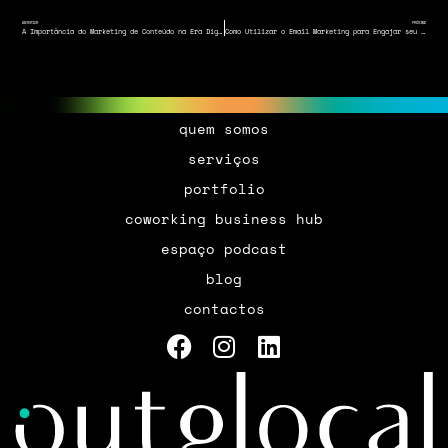
ANTERIOR
PRÓXIMO
A Importância do Marketing de Conteúdo na Era Digital
Como Utilizar o Email Marketing para Engajar seu Público
quem somos
serviços
portfolio
coworking business hub
espaço podcast
blog
contactos