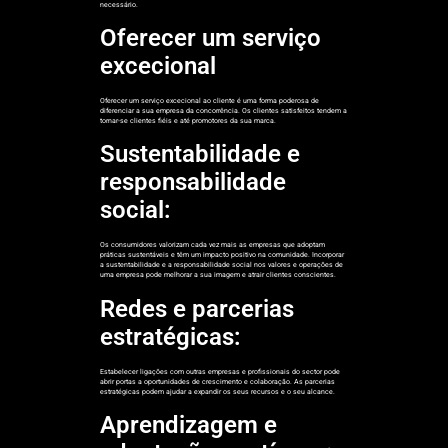
necessário.
Oferecer um serviço
excecional
Oferecer um serviço excecional ao cliente é uma forma poderosa de
diferenciar a sua empresa da concorrência. Os clientes satisfeitos tendem a
tornar-se clientes fiéis e até promotores da sua marca.
Sustentabilidade e
responsabilidade
social:
Os consumidores valorizam cada vez mais as empresas que adoptam
práticas sustentáveis e têm um impacto positivo na comunidade. Incorporar
a sustentabilidade e a responsabilidade social nos valores e operações de
uma empresa pode melhorar a sua imagem e atrair clientes conscientes.
Redes e parcerias
estratégicas:
Estabelecer ligações com outras empresas e profissionais do sector pode
abrir portas a oportunidades de crescimento e colaboração. As parcerias
estratégicas podem ajudar a expandir os seus recursos e o seu alcance.
Aprendizagem e