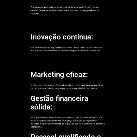
Compreender profundamente as necessidades e preferências do seu
mercado-alvo é crucial para adaptar eficazmente os seus produtos ou
serviços.
Inovação contínua:
Actualize e melhore regularmente as suas ofertas com base no feedback
dos clientes e nas tendências do mercado para se manter competitivo.
Marketing eficaz:
Implemente estratégias sólidas de marketing e de marca para expandir o
seu alcance e estabelecer uma presença respeitável no seu sector.
Gestão financeira
sólida:
Uma gestão financeira eficiente é essencial para qualquer empresa. Isto
inclui o controlo constante das finanças, a definição de orçamentos
realistas e a procura de formas de reduzir os custos e aumentar a eficiência
operacional.