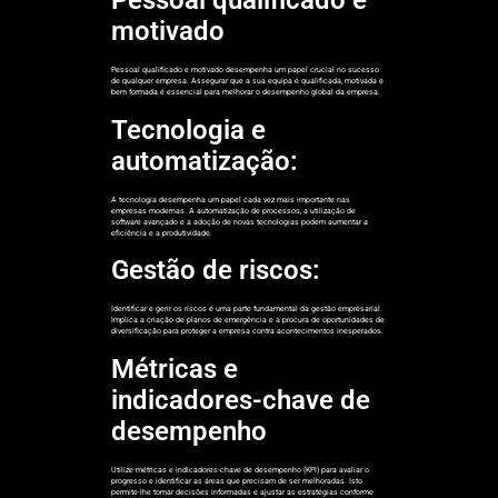
Pessoal qualificado e
motivado
Pessoal qualificado e motivado desempenha um papel crucial no sucesso
de qualquer empresa. Assegurar que a sua equipa é qualificada, motivada e
bem formada é essencial para melhorar o desempenho global da empresa.
Tecnologia e
automatização:
A tecnologia desempenha um papel cada vez mais importante nas
empresas modernas. A automatização de processos, a utilização de
software avançado e a adoção de novas tecnologias podem aumentar a
eficiência e a produtividade.
Gestão de riscos:
Identificar e gerir os riscos é uma parte fundamental da gestão empresarial.
Implica a criação de planos de emergência e a procura de oportunidades de
diversificação para proteger a empresa contra acontecimentos inesperados.
Métricas e
indicadores-chave de
desempenho
Utilize métricas e indicadores-chave de desempenho (KPI) para avaliar o
progresso e identificar as áreas que precisam de ser melhoradas. Isto
permite-lhe tomar decisões informadas e ajustar as estratégias conforme