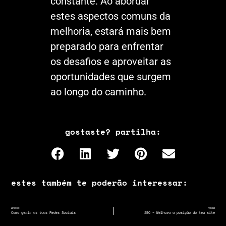
constante. Ao abordar
estes aspectos comuns da
melhoria, estará mais bem
preparado para enfrentar
os desafios e aproveitar as
oportunidades que surgem
ao longo do caminho.
gostaste? partilha:
estes também te poderão interessar:
ANTERIOR
PRÓXIMO
Como gerir as tuas Redes Sociais
SEO – Melhora a posição do teu site