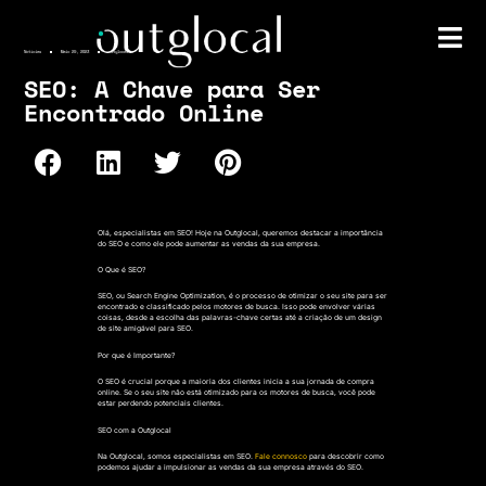
Notícias
Maio 29, 2023
outglocal
SEO: A Chave para Ser
Encontrado Online
Olá, especialistas em SEO! Hoje na Outglocal, queremos destacar a importância
do SEO e como ele pode aumentar as vendas da sua empresa.
O Que é SEO?
SEO, ou Search Engine Optimization, é o processo de otimizar o seu site para ser
encontrado e classificado pelos motores de busca. Isso pode envolver várias
coisas, desde a escolha das palavras-chave certas até a criação de um design
de site amigável para SEO.
Por que é Importante?
O SEO é crucial porque a maioria dos clientes inicia a sua jornada de compra
online. Se o seu site não está otimizado para os motores de busca, você pode
estar perdendo potenciais clientes.
SEO com a Outglocal
Na Outglocal, somos especialistas em SEO.
Fale connosco
para descobrir como
podemos ajudar a impulsionar as vendas da sua empresa através do SEO.